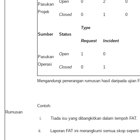
Open
0
2
0
Pasukan
Projek
Closed
0
1
0
Type
Sumber
Status
Request
Incident
Open
1
0
Pasukan
Operasi
Closed
0
1
Mengandungi penerangan rumusan hasil daripada ujian F
Contoh:
Rumusan
i. Tiada isu yang dibangkitkan dalam tempoh FAT.
ii. Laporan FAT ini merangkumi semua skop seperti y