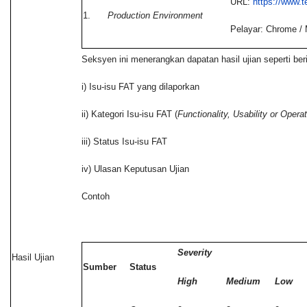
URL:
https://www.
1.
Production Environment
Pelayar: Chrome / 
Seksyen ini menerangkan dapatan hasil ujian seperti beri
i) Isu-isu FAT yang dilaporkan
ii) Kategori Isu-isu FAT (
Functionality, Usability or Operat
iii) Status Isu-isu FAT
iv) Ulasan Keputusan Ujian
Contoh
Severity
Hasil Ujian
Sumber
Status
High
Medium
Low