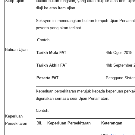
Skop Ujian
kualiti/ bukan fungsian) yang akan diuji ke atas item ujian
diuji ke atas item ujian
Seksyen ini menerangkan butiran tempoh Ujian Penamat
peserta yang akan terlibat.
Contoh:
Butiran Ujian
Tarikh Mula FAT
4hb Ogos 2018
Tarikh Akhir FAT
4hb September 
Peserta FAT
Pengguna Siste
Keperluan persekitaran merujuk kepada keperluan perka
digunakan semasa sesi Ujian Penamatan.
Contoh:
Keperluan
Bil.
Keperluan Persekitaran
Keterangan
Persekitaran