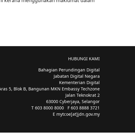
lami kerana menggunakan maklumat dalam
HUBUNGI KAMI
Bahagian Perundingan Digital
Jabatan Digital Negara
Kementerian Digital
Aras 5, Blok B, Bangunan MKN Embassy Techzone
Jalan Teknokrat 2
63000 Cyberjaya, Selangor
T 603 8000 8000 F 603 8888 3721
E mytcoe[at]jdn.gov.my